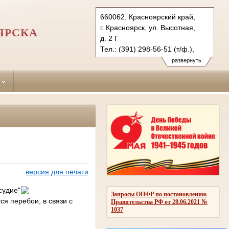
660062, Красноярский край,
г. Красноярск, ул. Высотная,
ЯРСКА
д. 2 Г
Тел.: (391) 298-56-51 (т/ф.),
(391) 246-25-03
развернуть
oktyabr.krk@sudrf.ru
версия для печати
судие"
Запросы ОПФР по постановлению
я перебои, в связи с
Правительства РФ от 28.06.2021 №
1037