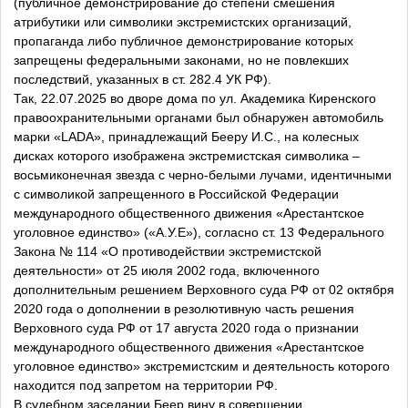
(публичное демонстрирование до степени смешения
атрибутики или символики экстремистских организаций,
пропаганда либо публичное демонстрирование которых
запрещены федеральными законами, но не повлекших
последствий, указанных в ст. 282.4 УК РФ).
Так, 22.07.2025 во дворе дома по ул. Академика Киренского
правоохранительными органами был обнаружен автомобиль
марки «LADA», принадлежащий Бееру И.С., на колесных
дисках которого изображена экстремистская символика –
восьмиконечная звезда с черно-белыми лучами, идентичными
с символикой запрещенного в Российской Федерации
международного общественного движения «Арестантское
уголовное единство» («А.У.Е»), согласно ст. 13 Федерального
Закона № 114 «О противодействии экстремистской
деятельности» от 25 июля 2002 года, включенного
дополнительным решением Верховного суда РФ от 02 октября
2020 года о дополнении в резолютивную часть решения
Верховного суда РФ от 17 августа 2020 года о признании
международного общественного движения «Арестантское
уголовное единство» экстремистским и деятельность которого
находится под запретом на территории РФ.
В судебном заседании Беер вину в совершении