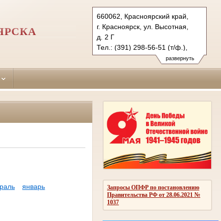
660062, Красноярский край,
г. Красноярск, ул. Высотная,
ЯРСКА
д. 2 Г
Тел.: (391) 298-56-51 (т/ф.),
(391) 246-25-03
развернуть
oktyabr.krk@sudrf.ru
раль
январь
Запросы ОПФР по постановлению
Правительства РФ от 28.06.2021 №
1037