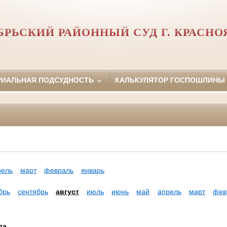
БРЬСКИЙ РАЙОННЫЙ СУД Г. КРАСНО
РИАЛЬНАЯ ПОДСУДНОСТЬ
КАЛЬКУЛЯТОР ГОСПОШЛИНЫ
рель
март
февраль
январь
брь
сентябрь
август
июль
июнь
май
апрель
март
фев
да