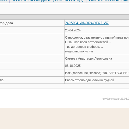
24RS0041-01-2024-003271-57
ор дела
25.04.2024
Отношения, связанные с защитой прав по
О защите прав потребителей →
- из договоров в сфере: →
медицинских услуг
Сигеева Анастасия Леонидовна
06.10.2025
Иск (заявление, жалоба) УДОВЛЕТВОРЕ
ла
Рассмотрено единолично судьей
опубликовано 25.04.2