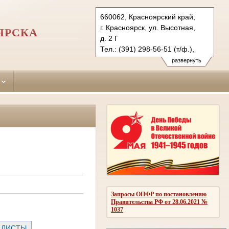
660062, Красноярский край,
г. Красноярск, ул. Высотная,
ЯРСКА
д. 2 Г
Тел.: (391) 298-56-51 (т/ф.),
(391) 246-25-03
развернуть
oktyabr.krk@sudrf.ru
Запросы ОПФР по постановлению
Правительства РФ от 28.06.2021 №
1037
 ЛИСТЫ