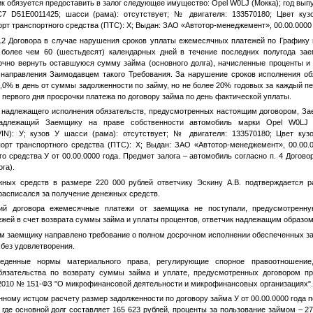
 обязуется предоставить в залог следующее имущество: Opel W0LJ (Мокка); год вып
7 D51E0011425; шасси (рама): отсутствует; № двигателя: 133570180; Цвет кузо
орт транспортного средства (ПТС):
Х
; Выдан: ЗАО «Автотор-менеджемент»,
00.00.0000
 12 Договора в случае нарушения сроков уплаты ежемесячных платежей по Графику
 более чем 60 (шестьдесят) календарных дней в течение последних полугода за
чно вернуть оставшуюся сумму займа (основного долга), начисленные проценты и п
направления Заимодавцем такого Требования. За нарушение сроков исполнения об
,0% в день от суммы задолженности по займу, но не более 20% годовых за каждый п
 первого дня просрочки платежа по договору займа по день фактической уплаты.
 надлежащего исполнения обязательств, предусмотренных настоящим договором, За
адлежащий Заемщику на праве собственности автомобиль марки Opel W0LJ (
VIN):
У
; кузов
У
шасси (рама): отсутствует; № двигателя: 133570180; Цвет кузо
орт транспортного средства (ПТС):
Х
; Выдан: ЗАО «Автотор-менеджемент»,
00.00.
ого средства
У
от
00.00.0000 года
. Предмет залога – автомобиль согласно п. 4 Догово
ога).
жных средств в размере 220 000 рублей ответчику Эскину А.В. подтверждается 
 расписался за получение денежных средств.
ий договора ежемесячные платежи от заемщика не поступали, предусмотренну
ей в счет возврата суммы займа и уплаты процентов, ответчик надлежащим образом
м заемщику направлено требование о полном досрочном исполнении обеспеченных за
без удовлетворения.
еденные нормы материального права, регулирующие спорное правоотношение
обязательства по возврату суммы займа и уплате, предусмотренных договором пр
.2010 № 151-ФЗ "О микрофинансовой деятельности и микрофинансовых организациях".
нному истцом расчету размер задолженности по договору займа
У
от
00.00.0000 года
п
 где основной долг составляет 165 623 рублей, проценты за пользование займом – 27