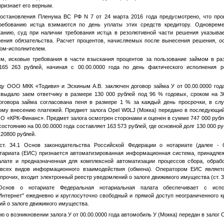
 признает его верным.
 Постановления Пленума ВС РФ N 7 от 24 марта 2016 года предусмотрено, что пр
ребованию истца взимаются по день уплаты этих средств кредитору. Одноврем
анию, суд при наличии требования истца в резолютивной части решения указыва
ения обязательства. Расчет процентов, начисляемых после вынесения решения, о
ом-исполнителем.
ым, исковые требования в части взыскания процентов за пользование займом в р
 165 263 рублей, начиная с
00.00.0000 года
по день фактического исполнения р
ду ООО МКК «Тодиви» и Эскиным А.В. заключен договор займа
У
от
00.00.0000 год
выдало заем ответчику в размере 130 000 рублей под 96 % годовых, сроком на 
оговора займа согласована пеня в размере 1 % за каждый день просрочки, в сл
ому внесению платежей. Предмет залога Opel W0LJ (Мокка) передано в последующий
ОО «КРК-Финанс». Предмет залога осмотрен сторонами и оценен в сумме 747 000 рубл
состоянию на
00.00.0000 года
составляет 163 573 рублей, где основной долг 130 000 р
 20800 рублей.
ст. 34.1 Основ законодательства Российской Федерации о нотариате (далее -
ариата (ЕИС) признается автоматизированная информационная система, принадле
лате и предназначенная для комплексной автоматизации процессов сбора, обраб
 всех видов информационного взаимодействия (обмена). Оператором ЕИС являет
 прочих, входит электронный реестр уведомлений о залоге движимого имущества (ст. 3
снов о нотариате Федеральная нотариальная палата обеспечивает с испо
нтернет" ежедневно и круглосуточно свободный и прямой доступ неограниченного к
ий о залоге движимого имущества.
ю о возникновении залога
У
от
00.00.0000 года
автомобиль
У
(Мокка) передан в залог