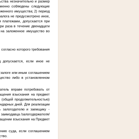
ьства незначительно и размер
ременно соблюдены следующие
оженного имущества; 2) период
залога не предусмотрено иное,
и платежами, допускается при
ри раза в течение двенадцати
 на заложенное имущество во
, согласно которого требования
д допускается, если иное не
о залоге или иным соглашением
щество либо в установленном
жатель вправе потребовать от
ращения взыскания на предмет
ю (общей продолжительностью)
ендарных дней. Для реализации
ь залогодателю и заемщику -
 заимодавца /залогодержателя/
бращении взыскания на Предмет
ению суда, если соглашением
ство.