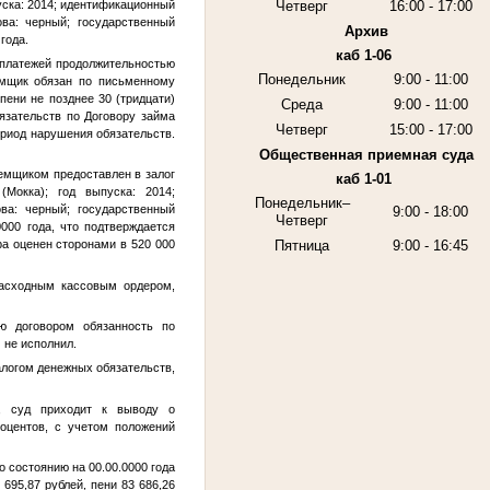
уска: 2014; идентификационный
Четверг
16:00 - 17:00
ва: черный; государственный
Архив
 года
.
каб 1-06
 платежей продолжительностью
Понедельник
9:00 - 11:00
емщик обязан по письменному
ени не позднее 30 (тридцати)
Среда
9:00 - 11:00
язательств по Договору займа
Четверг
15:00 - 17:00
ериод нарушения обязательств.
Общественная приемная суда
емщиком предоставлен в залог
каб 1-01
Мокка); год выпуска: 2014;
Понедельник–
ва: черный; государственный
9:00 - 18:00
Четверг
0000 года
, что подтверждается
ра оценен сторонами в 520 000
Пятница
9:00 - 16:45
расходным кассовым ордером,
ю договором обязанность по
 не исполнил.
логом денежных обязательств,
, суд приходит к выводу о
оцентов, с учетом положений
о состоянию на
00.00.0000 года
 695,87 рублей, пени 83 686,26