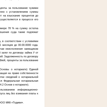
оценты за пользование чужими
енно с установлением суммы
ет на взыскание процентов до
существляется в процессе его
азмере 78 % на сумму остатка
ешения суда также подлежат
а
, в соответствии с условиями
36 месяцев до
00.00.0000 года
.
учае неисполнения заемщиком
 залог по договору займа
У
от
ей. Задолженность по договору
ублей, проценты за пользование
 Основы о нотариате) Единой
жащая на праве собственности
отки сведений о нотариальной
ся Федеральная нотариальная
4.2 Основ о нотариате).
льзованием информационно-
руга лиц без взимания платы к
 ООО МКК «Тодиви».