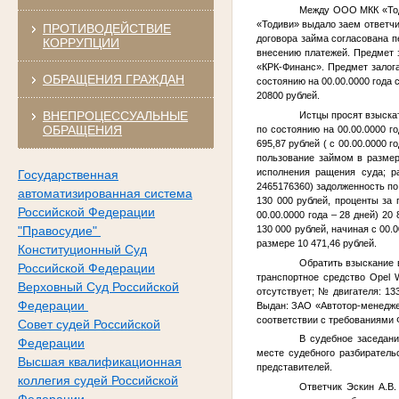
Между ООО МКК «Тод
«Тодиви» выдало заем ответчи
ПРОТИВОДЕЙСТВИЕ
договора займа согласована 
КОРРУПЦИИ
внесению платежей. Предмет 
«КРК-Финанс». Предмет залог
ОБРАЩЕНИЯ ГРАЖДАН
состоянию на
00.00.0000 года
с
20800 рублей.
ВНЕПРОЦЕССУАЛЬНЫЕ
Истцы просят взыска
ОБРАЩЕНИЯ
по состоянию на
00.00.0000 го
695,87 рублей ( с
00.00.0000 г
пользование займом в размер
исполнения ращения суда; р
Государственная
2465176360) задолженность по
автоматизированная система
130 000 рублей, проценты за
Российской Федерации
00.00.0000 года
– 28 дней) 20 
130 000 рублей, начиная с
00.0
"Правосудие"
размере 10 471,46 рублей.
Конституционный Суд
Обратить взыскание 
Российской Федерации
транспортное средство Opel 
Верховный Суд Российской
отсутствует; № двигателя: 13
Федерации
Выдан: ЗАО «Автотор-менедж
соответствии с требованиями 
Совет судей Российской
В судебное заседан
Федерации
месте судебного разбиратель
Высшая квалификационная
представителей.
коллегия судей Российской
Ответчик Эскин А.В.