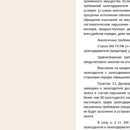
заложенного имущества. Если
требований залогодержателя
условия: 1) сумма неисполнен
просрочки исполнения обязате
обращение взыскания на имущ
систематическом нарушении с
месяцев, предшествующих да
внесудебном порядке, даже пр
Аналогичные требован
Статья 349 ГК РФ (ч.
залогодержателя (кредитора) 
Удовлетворение тре
предусмотрено законом на осн
Взыскание на предме
залогодателя с залогодержа
сторонами порядке обращение
Пунктом 3.1 Договор
заемщика и залогодателя дос
залога в случае нарушения с
более чем 60 (шестьдесят) ка
настоящего права залогодер
письменное требование /уведо
не будет исполнено в установ
залога.
В силу п. 1 ст. 34
залогодателя и залогодержате