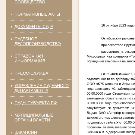
СООБЩЕСТВО
НОРМАТИВНЫЕ АКТЫ
16 октября 2023 года 
ДОКУМЕНТЫ СУДА
СУДЕБНОЕ
Октябрьский районны
ДЕЛОПРОИЗВОДСТВО
при секретаре Брутчи
рассмотрев в откры
СПРАВОЧНАЯ
Микрокредитная компания «То
ИНФОРМАЦИЯ
обращении взыскания на зало
ПРЕСС-СЛУЖБА
ООО «КРК-Финанс», О
задолженности по договору за
ООО «КРК-Финанс» и Эскиным
УПРАВЛЕНИЕ СУДЕБНОГО
года
заемщику
А1
займодавец
ДЕПАРТАМЕНТА
00.00.0000 года
Сторонами при
заемщиком обязательств по св
СУДЫ СУБЪЕКТА РФ
00.00.0000 года
транспортного
отсутствует; № двигателя: 13
Выдан: ЗАО «Автотор-менедж
МУНИЦИПАЛЬНЫЕ
движимого имущества зарегис
ОРГАНЫ ВЛАСТИ
по договору займа
У
от
00.00.0
проценты за пользование займ
ВАКАНСИИ
Эскина А.В. о досрочном возв