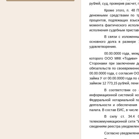
рублей, суд, проверив расчет,
Кроме этого, п. 48
денежными средствами по т
процентов, подлежащих взыск
момента фактического исполн
исполнения судебным пристав
В связи с изложенн
основного долга в размере
удовлетворению.
00.00.0000 года
, меж
которого ООО МКК «Тодиви» 
Сторонами при заключении д
обязательств по своевременн
00.00.0000 года
, с согласия О
займа
У
от
00.00.0000 года
по 
займом 12 773,15 рублей, пени
В соответствии со 
информационной системой нот
Федеральной нотариальной па
деятельности и обеспечения
палата. В состав ЕИС, в числе
В силу ст. 34.4 О
телекоммуникационной сети "И
сведениям реестра уведомлен
Согласно уведомлени