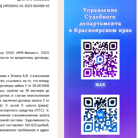
Д 24RS0041-01-2023-004499-43
 иску ООО «КРК-Финанс», ООО
ости по кредитному договору,
ием к Эскину А.В. о взыскании
во, ссылаясь на то, что между
договора займа
У
от
00.00.0000
ых, сроком на 36 месяцев до
рочки, в случае неисполнения
к заключил договор залога
У
от
N):
У
; кузов
У
; шасси (рама):
нспортного средства (ПТС):
Х
;
мление о возникновении залога
онной системе. Задолженность
олг составляет 165 623 рублей,
правлено требование в адрес