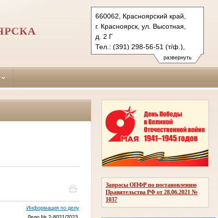
660062, Красноярский край,
г. Красноярск, ул. Высотная,
ЯРСКА
д. 2 Г
Тел.: (391) 298-56-51 (т/ф.),
(391) 246-25-03
развернуть
oktyabr.krk@sudrf.ru
Запросы ОПФР по постановлению
Правительства РФ от 28.06.2021 №
1037
Информация по делу
Дело № 2-8021/2023