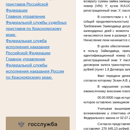
возврату суммы займа заемщик
приставов Российской
номер (VIN):
У
; кузов XUUJC
Федерации
регистрационный знак:
У
; пасп
Главное управление
В соответствии с п.
(общей продолжительностью)
Федеральной службы судебных
Требованию Заимодавца досро
приставов по Красноярскому
календарных дней с момента 
краю
начисляются пени в размере 1
Начисление пени начинается с
Федеральная служба
В целях обеспечения
исполнения наказания
в пользу Займодавца, прин
Российской Федерации
идентификационный номер (
Главное управление
регистрационный знак:
У
пасп
Федеральной службы
договором залога транспортн
рублей (пункт 1.8 Договора зал
исполнения наказания России
Факт передачи дене
по Красноярскому краю
согласно которому Эскин А.В.
В нарушение услов
ежемесячному внесению платеж
00.00.0000 года
истцо
которое оставлено заемщиком 
Учитывая вышеприв
возникновении у ответчика 
Федерального закона от 02.07
Согласно представле
составляет 276 645,13 рублей,