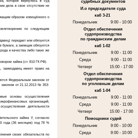
ма, которое вернулось в суд
судебных документов
ии дела в свое отсутствие не
И.о председателя суда
каб 3-21
ежащим образом извещённого о
Понедельник
9:00 - 10:00
довлетворению по следующим
Отдел обеспечения
судопроизводства
по гражданским делам
одавец) передает или обязуется
е бумаги, а заемщик обязуется
каб 1-02
рода и качества либо таких же
Понедельник
9:00 - 11:00
Среда
9:00 - 11:00
вором займа (ст. 810 ГК РФ).
Четверг
15:00 - 17:00
а, заимодавец имеет право на
Отдел обеспечения
судопроизводства
уются Федеральным законом от
по уголовным делам
законом от 21.12.2013 № 353-
каб 1-04
овые основы осуществления
Понедельник
9:00 - 11:00
микрофинансовых организаций,
Среда
9:00 - 11:00
 осуществления деятельности
Четверг
15:00 - 17:00
бительского займа
У
, согласно
Помощники судей
00 года
(36 месяцев) под 78 %
Понедельник
9:00 - 10:00
Среда
9:00 - 10:00
лнения своих обязательств по