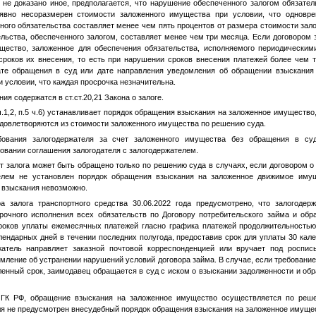
 не доказано иное, предполагается, что нарушение обеспеченного залогом обязател
 явно несоразмерен стоимости заложенного имущества при условии, что однов
ного обязательства составляет менее чем пять процентов от размера стоимости зал
льства, обеспеченного залогом, составляет менее чем три месяца. Если договором 
ество, заложенное для обеспечения обязательства, исполняемого периодическим
роков их внесения, то есть при нарушении сроков внесения платежей более чем т
те обращения в суд или дате направления уведомления об обращении взыскания
и условии, что каждая просрочка незначительна.
ия содержатся в ст.ст.20,21 Закона о залоге.
ч.1,2, п.5 ч.6) устанавливает порядок обращения взыскания на заложенное имущество
удовлетворяются из стоимости заложенного имущества по решению суда.
бования залогодержателя за счет заложенного имущества без обращения в су
овании соглашения залогодателя с залогодержателем.
т залога может быть обращено только по решению суда в случаях, если договором 
телем не установлен порядок обращения взыскания на заложенное движимое иму
 взыскания невозможно.
а залога транспортного средства 30.06.2022 года предусмотрено, что залогодер
рочного исполнения всех обязательств по Договору потребительского займа и об
роков уплаты ежемесячных платежей гласно графика платежей продолжительность
лендарных дней в течении последних полугода, предоставив срок для уплаты 30 кал
жатель направляет заказной почтовой корреспонденцией или вручает под роспис
мление об устранении нарушений условий договора займа. В случае, если требование
ленный срок, заимодавец обращается в суд с иском о взыскании задолженности и о
9 ГК РФ, обращение взыскания на заложенное имущество осуществляется по реш
ля не предусмотрен внесудебный порядок обращения взыскания на заложенное имуще