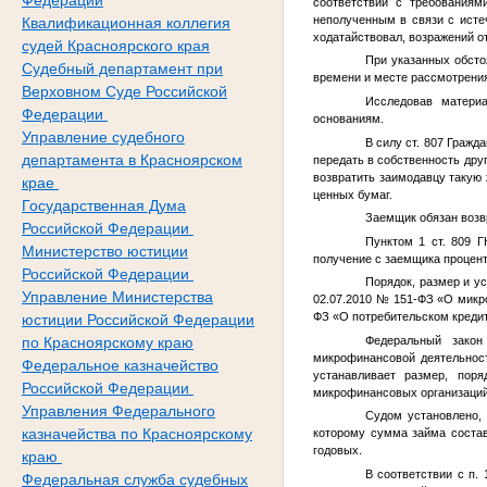
Федерации
соответствии с требованиям
неполученным в связи с исте
Квалификационная коллегия
ходатайствовал, возражений о
судей Красноярского края
При указанных обсто
Судебный департамент при
времени и месте рассмотрения
Верховном Суде Российской
Исследовав матери
Федерации
основаниям.
Управление судебного
В силу ст. 807 Гражд
департамента в Красноярском
передать в собственность дру
возвратить заимодавцу такую 
крае
ценных бумаг.
Государственная Дума
Заемщик обязан возвр
Российской Федерации
Пунктом 1 ст. 809 Г
Министерство юстиции
получение с заемщика процент
Российской Федерации
Порядок, размер и у
Управление Министерства
02.07.2010 № 151-ФЗ «О микр
ФЗ «О потребительском кредит
юстиции Российской Федерации
Федеральный закон
по Красноярскому краю
микрофинансовой деятельност
Федеральное казначейство
устанавливает размер, поря
Российской Федерации
микрофинансовых организаций,
Управления Федерального
Судом установлено,
казначейства по Красноярскому
которому сумма займа состав
годовых.
краю
В соответствии с п.
Федеральная служба судебных