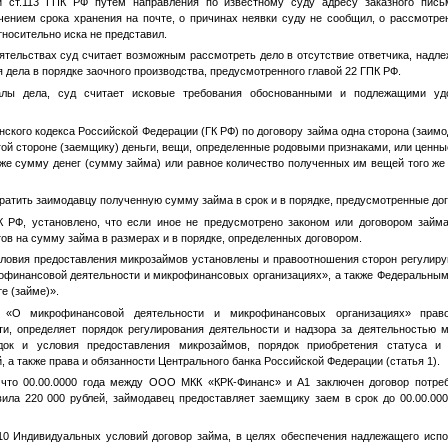
и ст.113 ГПК РФ путем направления по известному суду адресу заказного пись
чением срока хранения на почте, о причинах неявки суду не сообщил, о рассмотрен
тносительно иска не представил.
ятельствах суд считает возможным рассмотреть дело в отсутствие ответчика, надл
 дела в порядке заочного производства, предусмотренного главой 22 ГПК РФ.
алы дела, суд считает исковые требования обоснованными и подлежащими у
анского кодекса Российской Федерации (ГК РФ) по договору займа одна сторона (заим
гой стороне (заемщику) деньги, вещи, определенные родовыми признаками, или ценны
же сумму денег (сумму займа) или равное количество полученных им вещей того же 
атить заимодавцу полученную сумму займа в срок и в порядке, предусмотренные дого
К РФ, установлено, что если иное не предусмотрено законом или договором займ
ов на сумму займа в размерах и в порядке, определенных договором.
словия предоставления микрозаймов установлены и правоотношения сторон регулир
офинансовой деятельности и микрофинансовых организациях», а также Федеральным 
е (займе)».
 «О микрофинансовой деятельности и микрофинансовых организациях» прав
и, определяет порядок регулирования деятельности и надзора за деятельностью 
док и условия предоставления микрозаймов, порядок приобретения статуса и
 а также права и обязанности Центрального банка Российской Федерации (статья 1).
 что
00.00.0000 года
между ООО МКК «КРК-Финанс» и
А1
заключен договор потре
ила 220 000 рублей, займодавец предоставляет заемщику заем в срок до
00.00.00
 10 Индивидуальных условий договор займа, в целях обеспечения надлежащего испо