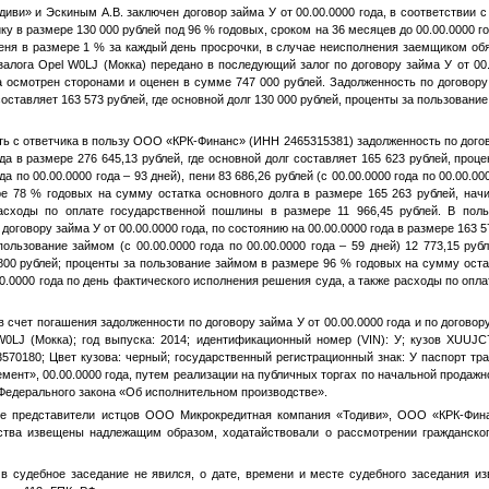
иви» и Эскиным А.В. заключен договор займа
У
от
00.00.0000 года
, в соответствии
ку в размере 130 000 рублей под 96 % годовых, сроком на 36 месяцев до
00.00.0000 г
пеня в размере 1 % за каждый день просрочки, в случае неисполнения заемщиком об
залога Opel W0LJ (Мокка) передано в последующий залог по договору займа
У
от
00
а осмотрен сторонами и оценен в сумме 747 000 рублей. Задолженность по договор
оставляет 163 573 рублей, где основной долг 130 000 рублей, проценты за пользование
ть с ответчика в пользу ООО «КРК-Финанс» (ИНН 2465315381) задолженность по дого
да
в размере 276 645,13 рублей, где основной долг составляет 165 623 рублей, проц
ода
по
00.00.0000 года
– 93 дней), пени 83 686,26 рублей (с
00.00.0000 года
по
00.00.00
е 78 % годовых на сумму остатка основного долга в размере 165 263 рублей, нач
асходы по оплате государственной пошлины в размере 11 966,45 рублей. В п
 договору займа
У
от
00.00.0000 года
, по состоянию на
00.00.0000 года
в размере 163 57
 пользование займом (с
00.00.0000 года
по
00.00.0000 года
– 59 дней) 12 773,15 руб
800 рублей; проценты за пользование займом в размере 96 % годовых на сумму оста
0.0000 года
по день фактического исполнения решения суда, а также расходы по опл
в счет погашения задолженности по договору займа
У
от
00.00.0000 года
и по договор
W0LJ (Мокка); год выпуска: 2014; идентификационный номер (VIN):
У
; кузов XUUJC
3570180; Цвет кузова: черный; государственный регистрационный знак:
У
паспорт тра
емент»,
00.00.0000 года
, путем реализации на публичных торгах по начальной продажн
Федерального закона «Об исполнительном производстве».
ие представители истцов ООО Микрокредитная компания «Тодиви», ООО «КРК-Фина
ства извещены надлежащим образом, ходатайствовали о рассмотрении гражданског
 в судебное заседание не явился, о дате, времени и месте судебного заседания 