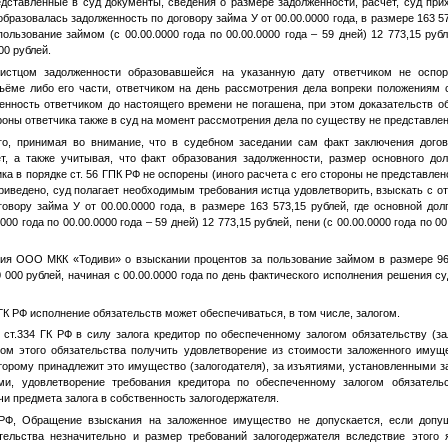
дставленные в суд документы, сведения о размере задолженности, расчет, суд прих
бразовалась задолженность по договору займа
У
от
00.00.0000 года
, в размере 163 5
 пользование займом (с
00.00.0000 года
по
00.00.0000 года
– 59 дней) 12 773,15 руб
00 рублей.
истцом задолженности образовавшейся на указанную дату ответчиком не оспоре
ъёме либо его части, ответчиком на день рассмотрения дела вопреки положениям с
нность ответчиком до настоящего времени не погашена, при этом доказательств об
роны ответчика также в суд на момент рассмотрения дела по существу не представлен
го, принимая во внимание, что в судебном заседании сам факт заключения догов
, а также учитывая, что факт образования задолженности, размер основного дол
ка в порядке ст. 56 ГПК РФ не оспорены (иного расчета с его стороны не представле
риведено, суд полагает необходимым требования истца удовлетворить, взыскать с о
оговору займа
У
от
00.00.0000 года
, в размере 163 573,15 рублей, где основной дол
0000 года
по
00.00.0000 года
– 59 дней) 12 773,15 рублей, пени (с
00.00.0000 года
по
00
ния ООО МКК «Тодиви» о взыскании процентов за пользование займом в размере 9
0 000 рублей, начиная с
00.00.0000 года
по день фактического исполнения решения су
9 ГК РФ исполнение обязательств может обеспечиваться, в том числе, залогом.
1 ст.334 ГК РФ в силу залога кредитор по обеспеченному залогом обязательству (з
ом этого обязательства получить удовлетворение из стоимости заложенного иму
торому принадлежит это имущество (залогодателя), за изъятиями, установленными за
ми, удовлетворение требования кредитора по обеспеченному залогом обязательс
и предмета залога в собственность залогодержателя.
 РФ, Обращение взыскания на заложенное имущество не допускается, если доп
тельства незначительно и размер требований залогодержателя вследствие этого