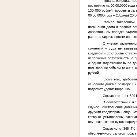
Проанализировав пре
состоянию на
00.00.0000 года
о
130 000 рублей, проценты за
00.00.0000 года
– 28 дней) 20 8
Размер заявленной 
погашения долга в полном об
добровольном порядке задолже
расчета задолженности со сто
С учетом изложенно
сомнений у суда не вызывает
кредитом и со стороны ответчи
исполнения обязательств не п
«Тодиви задолженность по д
пользование займом (с
00.00.
рублей.
Кроме того, требова
основного долга в размере 13
подлежат удовлетворению.
Согласно п. 1 ст. 32
В соответствии с ч.
случае неисполнения должник
другими кредиторами лица, ко
которые установлены закона
осуществляться путем передач
Согласно ст.348 ГК
обеспеченного залогом обяза