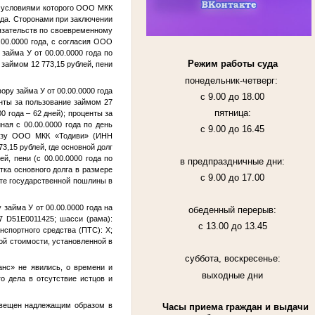
 с условиями которого ООО МКК
ода
. Сторонами при заключении
язательств по своевременному
.00.0000 года
, с согласия ООО
у займа
У
от
00.00.0000 года
по
Режим работы суда
 займом 12 773,15 рублей, пени
понедельник-четверг:
вору займа
У
от
00.00.0000 года
с 9.00 до 18.00
енты за пользование займом 27
пятница:
00 года
– 62 дней); проценты за
иная с
00.00.0000 года
по день
с 9.00 до 16.45
ользу ООО МКК «Тодиви» (ИНН
3,15 рублей, где основной долг
лей, пени (с
00.00.0000 года
по
в предпраздничные дни:
тка основного долга в размере
с 9.00 до 17.00
ате государственной пошлины в
у займа
У
от
00.00.0000 года
на
обеденный перерыв:
7 D51E0011425; шасси (рама):
с 13.00 до 13.45
нспортного средства (ПТС):
Х
;
ой стоимости, установленной в
суббота, воскресенье:
нс» не явились, о времени и
выходные дни
о дела в отсутствие истцов и
извещен надлежащим образом в
Часы приема граждан и выдачи