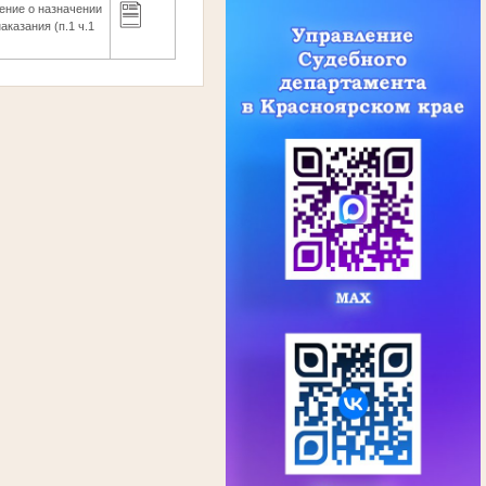
ение о назначении
аказания (п.1 ч.1