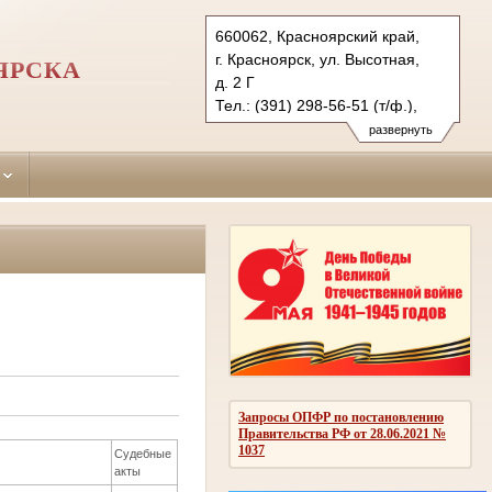
660062, Красноярский край,
г. Красноярск, ул. Высотная,
ЯРСКА
д. 2 Г
Тел.: (391) 298-56-51 (т/ф.),
(391) 246-25-03
развернуть
oktyabr.krk@sudrf.ru
Запросы ОПФР по постановлению
Правительства РФ от 28.06.2021 №
1037
Судебные
акты