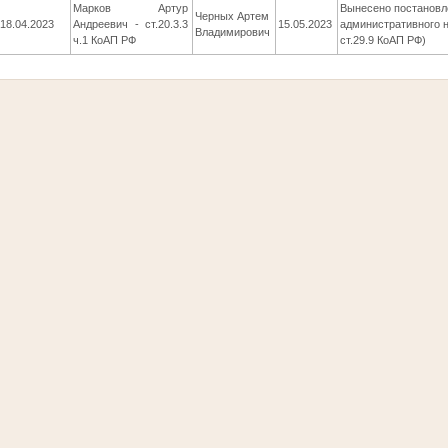
Марков Артур
Вынесено постановл
Черных Артем
18.04.2023
Андреевич - ст.20.3.3
15.05.2023
административного н
Владимирович
ч.1 КоАП РФ
ст.29.9 КоАП РФ)