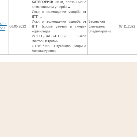
КАТЕГОРИЯ:
Иски, связанные с
возмещением ущерба →
Иски о возмещении ущерба от
ДТП →
Иски о возмещении ущерба от
Басинская
022 ~
06.05.2022
ДТП (кроме увечий и смерти
Екатерина
07.11.2022
022
кормильца)
Владимировна
ИСТЕЦ(ЗАЯВИТЕЛЬ): Зыков
Виктор Петрович
ОТВЕТЧИК: Стуканова Марина
Александровна