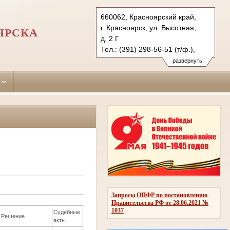
660062, Красноярский край,
г. Красноярск, ул. Высотная,
ЯРСКА
д. 2 Г
Тел.: (391) 298-56-51 (т/ф.),
(391) 246-25-03
развернуть
oktyabr.krk@sudrf.ru
Запросы ОПФР по постановлению
Правительства РФ от 28.06.2021 №
1037
Судебные
Решение
акты