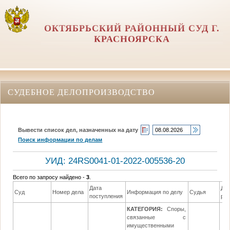
ОКТЯБРЬСКИЙ РАЙОННЫЙ СУД Г.
КРАСНОЯРСКА
СУДЕБНОЕ ДЕЛОПРОИЗВОДСТВО
Вывести список дел, назначенных на дату
Поиск информации по делам
УИД: 24RS0041-01-2022-005536-20
Всего по запросу найдено -
3
.
Дата
Да
Суд
Номер дела
Информация по делу
Судья
поступления
ре
КАТЕГОРИЯ:
Споры,
связанные с
имущественными