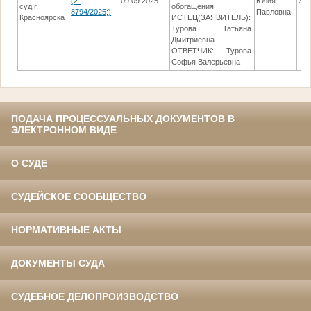
(2-
09.09.2025
Юлия
30.
суд г.
обогащения
8794/2025;)
Павловна
Красноярска
ИСТЕЦ(ЗАЯВИТЕЛЬ):
Турова Татьяна
Дмитриевна
ОТВЕТЧИК: Турова
Софья Валерьевна
ПОДАЧА ПРОЦЕССУАЛЬНЫХ ДОКУМЕНТОВ В
ЭЛЕКТРОННОМ ВИДЕ
О СУДЕ
СУДЕЙСКОЕ СООБЩЕСТВО
НОРМАТИВНЫЕ АКТЫ
ДОКУМЕНТЫ СУДА
СУДЕБНОЕ ДЕЛОПРОИЗВОДСТВО