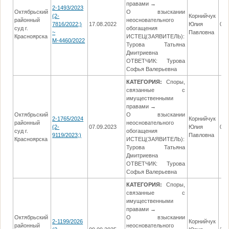
правами →
2-1493/2023
Октябрьский
О взыскании
(2-
Корнийчук
районный
неосновательного
7816/2022;)
17.08.2022
Юлия
08.
суд г.
обогащения
~
Павловна
Красноярска
ИСТЕЦ(ЗАЯВИТЕЛЬ):
М-4460/2022
Турова Татьяна
Дмитриевна
ОТВЕТЧИК: Турова
Софья Валерьевна
КАТЕГОРИЯ:
Споры,
связанные с
имущественными
правами →
Октябрьский
О взыскании
2-1765/2024
Корнийчук
районный
неосновательного
(2-
07.09.2023
Юлия
07.
суд г.
обогащения
9119/2023;)
Павловна
Красноярска
ИСТЕЦ(ЗАЯВИТЕЛЬ):
Турова Татьяна
Дмитриевна
ОТВЕТЧИК: Турова
Софья Валерьевна
КАТЕГОРИЯ:
Споры,
связанные с
имущественными
правами →
Октябрьский
О взыскании
2-1199/2026
Корнийчук
районный
неосновательного