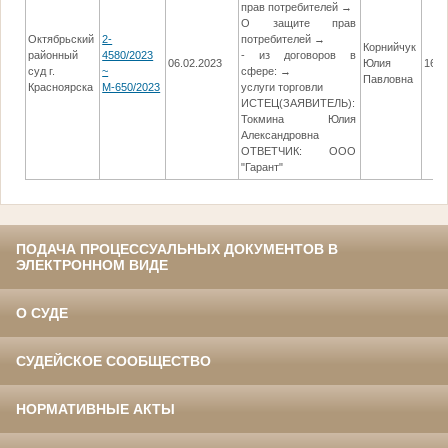
прав потребителей →
О защите прав
Октябрьский
2-
потребителей →
Корнийчук
районный
4580/2023
- из договоров в
06.02.2023
Юлия
16.0
суд г.
~
сфере: →
Павловна
Красноярска
М-650/2023
услуги торговли
ИСТЕЦ(ЗАЯВИТЕЛЬ):
Токмина Юлия
Александровна
ОТВЕТЧИК: ООО
"Гарант"
ПОДАЧА ПРОЦЕССУАЛЬНЫХ ДОКУМЕНТОВ В
ЭЛЕКТРОННОМ ВИДЕ
О СУДЕ
СУДЕЙСКОЕ СООБЩЕСТВО
НОРМАТИВНЫЕ АКТЫ