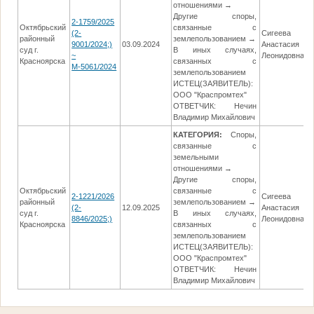
отношениями →
Другие споры,
2-1759/2025
Октябрьский
связанные с
(2-
Сигеева
районный
землепользованием →
9001/2024;)
03.09.2024
Анастасия
0
суд г.
В иных случаях,
~
Леонидовна
Красноярска
связанных с
М-5061/2024
землепользованием
ИСТЕЦ(ЗАЯВИТЕЛЬ):
ООО "Краспромтех"
ОТВЕТЧИК: Нечин
Владимир Михайлович
КАТЕГОРИЯ:
Споры,
связанные с
земельными
отношениями →
Другие споры,
Октябрьский
связанные с
2-1221/2026
Сигеева
районный
землепользованием →
(2-
12.09.2025
Анастасия
суд г.
В иных случаях,
8846/2025;)
Леонидовна
Красноярска
связанных с
землепользованием
ИСТЕЦ(ЗАЯВИТЕЛЬ):
ООО "Краспромтех"
ОТВЕТЧИК: Нечин
Владимир Михайлович