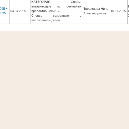
КАТЕГОРИЯ:
Споры,
возникающие из семейных
025 ~
Трефилова Нина
04.04.2025
правоотношений →
10.11.2025
2025
Александровна
Споры, связанные с
воспитанием детей