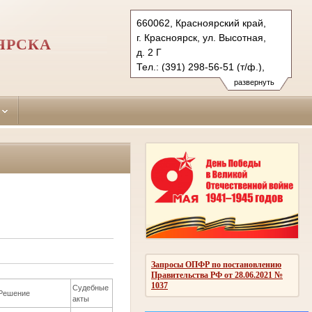
660062, Красноярский край,
г. Красноярск, ул. Высотная,
ЯРСКА
д. 2 Г
Тел.: (391) 298-56-51 (т/ф.),
(391) 246-25-03
развернуть
oktyabr.krk@sudrf.ru
Запросы ОПФР по постановлению
Правительства РФ от 28.06.2021 №
1037
Судебные
Решение
акты