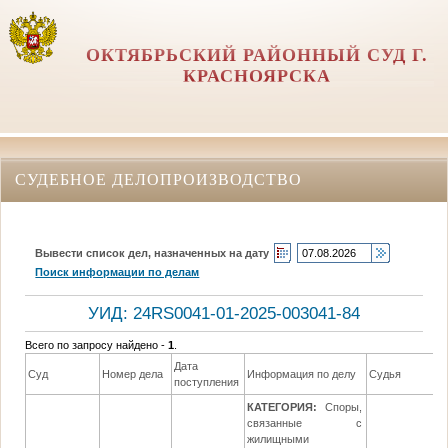
ОКТЯБРЬСКИЙ РАЙОННЫЙ СУД Г.
КРАСНОЯРСКА
СУДЕБНОЕ ДЕЛОПРОИЗВОДСТВО
Вывести список дел, назначенных на дату
Поиск информации по делам
УИД: 24RS0041-01-2025-003041-84
Всего по запросу найдено -
1
.
Дата
Д
Суд
Номер дела
Информация по делу
Судья
поступления
р
КАТЕГОРИЯ:
Споры,
связанные с
жилищными