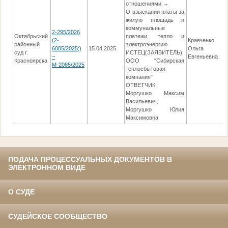
отношениями →
О взыскании платы за
жилую площадь и
коммунальные
2-295/2026
Октябрьский
платежи, тепло и
(2-
Кравченко
районный
электроэнергию
6005/2025;)
15.04.2025
Ольга
27
суд г.
ИСТЕЦ(ЗАЯВИТЕЛЬ):
~
Евгеньевна
Красноярска
ООО "Сибирская
М-2085/2025
теплосбытовая
компания"
ОТВЕТЧИК:
Моргушко Максим
Васильевич,
Моргушко Юлия
Максимовна
ПОДАЧА ПРОЦЕССУАЛЬНЫХ ДОКУМЕНТОВ В
ЭЛЕКТРОННОМ ВИДЕ
О СУДЕ
СУДЕЙСКОЕ СООБЩЕСТВО