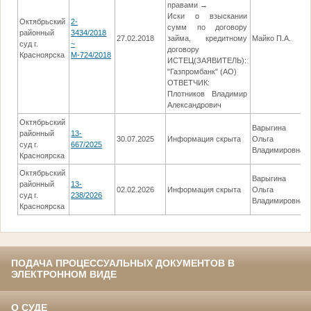
правами →
Иски о взыскании
Октябрьский
2-
сумм по договору
районный
3434/2018
27.02.2018
займа, кредитному
Майко П.А.
суд г.
~
договору
Красноярска
М-724/2018
ИСТЕЦ(ЗАЯВИТЕЛЬ):
"Газпромбанк" (АО)
ОТВЕТЧИК:
Плотников Владимир
Александрович
Октябрьский
Варыгина
районный
13-
30.07.2025
Информация скрыта
Ольга
суд г.
667/2025
Владимировна
Красноярска
Октябрьский
Варыгина
районный
13-
02.02.2026
Информация скрыта
Ольга
суд г.
238/2026
Владимировна
Красноярска
ПОДАЧА ПРОЦЕССУАЛЬНЫХ ДОКУМЕНТОВ В
ЭЛЕКТРОННОМ ВИДЕ
О СУДЕ