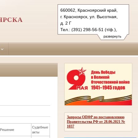
660062, Красноярский край,
г. Красноярск, ул. Высотная,
ЯРСКА
д. 2 Г
Тел.: (391) 298-56-51 (т/ф.),
(391) 246-25-03
развернуть
oktyabr.krk@sudrf.ru
Запросы ОПФР по постановлению
Правительства РФ от 28.06.2021 №
1037
Судебные
Решение
акты