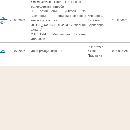
КАТЕГОРИЯ:
Иски, связанные с
возмещением ущерба →
О возмещении ущерба за
нарушение природоохранного
Кирсанова
024 ~
21.06.2024
законодательства
Татьяна
13.11.2024
2024
ИСТЕЦ(ЗАЯВИТЕЛЬ): КГКУ "Лесная
Борисовна
охрана"
ОТВЕТЧИК: Мымликова Татьяна
Ивановна
Корнийчук
025
21.07.2025
Информация скрыта
Юлия
09.09.2025
Павловна