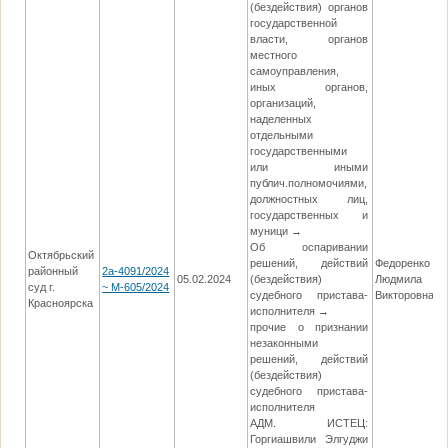
(бездействия) органов
государственной
власти, органов
местного
самоуправления,
иных органов,
организаций,
наделенных
отдельными
государственными
или иными
публич.полномочиями,
должностных лиц,
государственных и
муници →
Об оспаривании
Октябрьский
решений, действий
Федоренко
районный
2а-4091/2024
05.02.2024
(бездействия)
Людмила
1
суд г.
~ М-605/2024
судебного пристава-
Викторовна
Красноярска
исполнителя →
прочие о признании
незаконными
решений, действий
(бездействия)
судебного пристава-
исполнителя
АДМ. ИСТЕЦ:
Горгиашвили Элгуджи