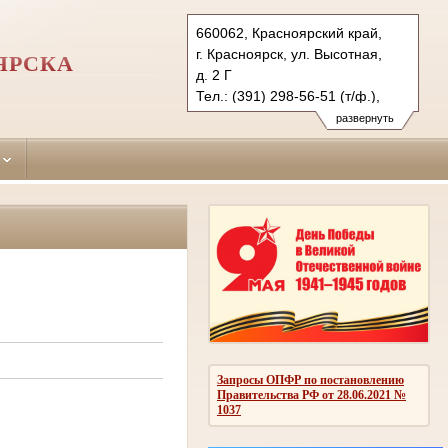
660062, Красноярский край,
г. Красноярск, ул. Высотная,
ЯРСКА
д. 2 Г
Тел.: (391) 298-56-51 (т/ф.),
(391) 246-25-03
развернуть
oktyabr.krk@sudrf.ru
Запросы ОПФР по постановлению
Правительства РФ от 28.06.2021 №
1037