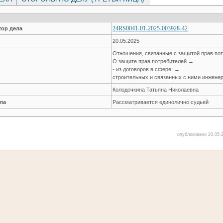
24RS0041-01-2025-003928-42
ор дела
20.05.2025
Отношения, связанные с защитой прав по
О защите прав потребителей →
- из договоров в сфере: →
строительных и связанных с ними инжене
Колодочкина Татьяна Николаевна
ла
Рассматривается единолично судьей
опубликовано 20.05.2