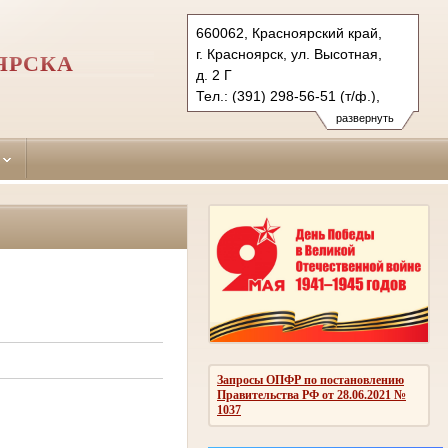
660062, Красноярский край,
г. Красноярск, ул. Высотная,
ЯРСКА
д. 2 Г
Тел.: (391) 298-56-51 (т/ф.),
(391) 246-25-03
развернуть
oktyabr.krk@sudrf.ru
Запросы ОПФР по постановлению
Правительства РФ от 28.06.2021 №
1037