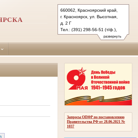
660062, Красноярский край,
г. Красноярск, ул. Высотная,
ЯРСКА
д. 2 Г
Тел.: (391) 298-56-51 (т/ф.),
(391) 246-25-03
развернуть
oktyabr.krk@sudrf.ru
Запросы ОПФР по постановлению
Правительства РФ от 28.06.2021 №
1037
Д