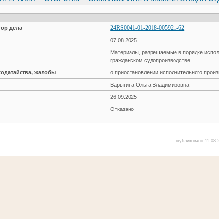
24RS0041-01-2018-005921-62
ор дела
07.08.2025
Материалы, разрешаемые в порядке испол
гражданском судопроизводстве
ходатайства, жалобы
о приостановлении исполнительного произ
Варыгина Ольга Владимировна
26.09.2025
Отказано
опубликовано 11.08.2