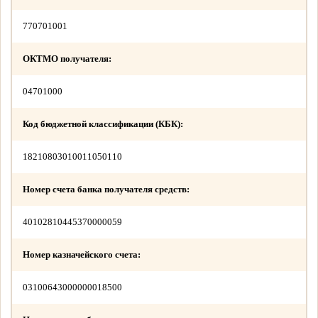
770701001
ОКТМО получателя:
04701000
Код бюджетной классификации (КБК):
18210803010011050110
Номер счета банка получателя средств:
40102810445370000059
Номер казначейского счета:
03100643000000018500