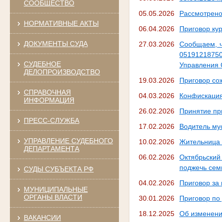
СООБЩЕСТВО
05.05.2026
Рассмотрено
НОРМАТИВНЫЕ АКТЫ
06.04.2026
Приговор ку
ДОКУМЕНТЫ СУДА
27.03.2026
Сообщаем, чт
0519121875
СУДЕБНОЕ
Управления 
ДЕЛОПРОИЗВОДСТВО
19.03.2026
Приговор со
СПРАВОЧНАЯ
04.03.2026
Конфискация
ИНФОРМАЦИЯ
26.02.2026
Принятие пр
ПРЕСС-СЛУЖБА
17.02.2026
Водитель му
УПРАВЛЕНИЕ СУДЕБНОГО
10.02.2026
Жительница 
ДЕПАРТАМЕНТА
06.02.2026
Октябрьский
поджечь сем
СУДЫ СУБЪЕКТА РФ
04.02.2026
Приговор за
МУНИЦИПАЛЬНЫЕ
ОРГАНЫ ВЛАСТИ
30.01.2026
Приговор по
18.12.2025
Об изменени
ВАКАНСИИ