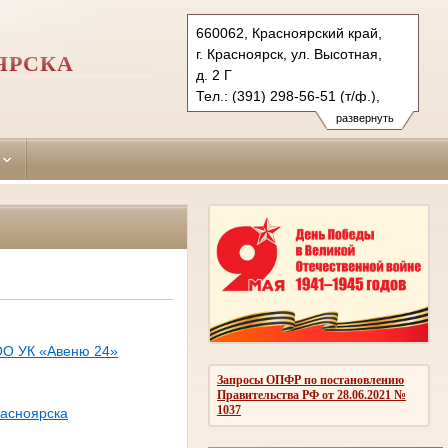
660062, Красноярский край,
г. Красноярск, ул. Высотная,
ЯРСКА
д. 2 Г
Тел.: (391) 298-56-51 (т/ф.),
(391) 246-25-03
развернуть
oktyabr.krk@sudrf.ru
ОО УК «Авеню 24»
Запросы ОПФР по постановлению
Правительства РФ от 28.06.2021 №
1037
расноярска