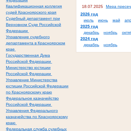
Федерации
Квалификационная коллегия
18.07.2025
Мера пресеч
судей Красноярского края
2026 год
Судебный департамент при
июль
июнь
май
ап
Верховном Суде Российской
2025 год
Федерации
декабрь
ноябрь
октя
Управление судебного
2024 год
департамента в Красноярском
декабрь
ноябрь
крае
Государственная Дума
Российской Федерации
Министерство юстиции
Российской Федерации
Управление Министерства
юстиции Российской Федерации
по Красноярскому краю
Федеральное казначейство
Российской Федерации
Управления Федерального
казначейства по Красноярскому
краю
Федеральная служба судебных