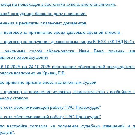
наезд на пешеходов в состоянии алкогольного опьянения.
вшей сотруднице банка по делу о хищении.
енения в реквизиты платежных документов
н приговор за причинение вреда здоровью средней тяжести.
н приговор за получение должностным лицом КГБУЗ «ККПНД № 1» 
им районным судом г.Красноярска Иван Беер признан в
ивного правонарушения
16.10.2025 по 24.10.2025 исполнение обязанностей председателя
ноярска возложено на Кривец Е.В.
ое принятие присяги вновь назначенным судьей
н приговор за похищение человека, вымогательство и разбойное н
ьному сговору.
те сети обеспечивающей работу "ГАС-Правосудие"
те сети обеспечивающей работу "ГАС-Правосудие"
по настройке согласия на получение судебных извещений и д
услуги".