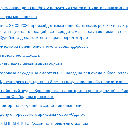
 уголовное дело по факту получения взяток от пилотов авиакомпан
рьерам мошенников
о с 29.03.2026 произойдет изменение банковских реквизитов лице
0 для учета операций со средствами, поступающими во в
Судебного департамента в Красноярском крае.
жителю за причинение тяжкого вреда здоровью.
 преступного дохода
исяги вновь назначенным судьей
соровоза осужден за смертельный наезд на пешехода в Красноярск
Красноярска осуждена на 8 лет за покушение на сбыт наркотиков в
 районный суд г. Красноярска вынес приговор по делу об изби
ью на Свободном проспекте.
 повторное вождение в состоянии опьянения.
 делу о пересылке марихуаны через «СДЭК».
и КПП МИ ФНС России по управлению долгом