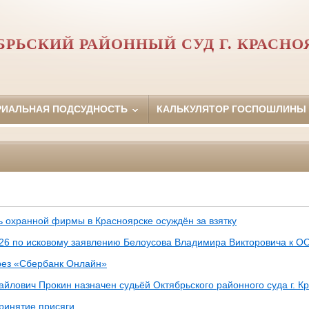
БРЬСКИЙ РАЙОННЫЙ СУД Г. КРАСНО
РИАЛЬНАЯ ПОДСУДНОСТЬ
КАЛЬКУЛЯТОР ГОСПОШЛИНЫ
ь охранной фирмы в Красноярске осуждён за взятку
26 по исковому заявлению Белоусова Владимира Викторовича к О
ез «Сбербанк Онлайн»
йлович Прокин назначен судьёй Октябрьского районного суда г. К
принятие присяги