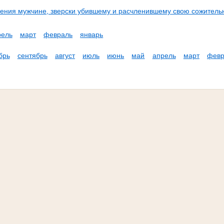
ения мужчине, зверски убившему и расчленившему свою сожитель
рель
март
февраль
январь
брь
сентябрь
август
июль
июнь
май
апрель
март
февр