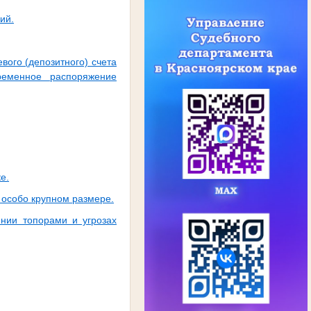
ий.
вого (депозитного) счета
ременное распоряжение
е.
 особо крупном размере.
ении топорами и угрозах