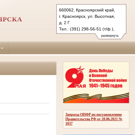
660062, Красноярский край,
г. Красноярск, ул. Высотная,
ЯРСКА
д. 2 Г
Тел.: (391) 298-56-51 (т/ф.),
(391) 246-25-03
развернуть
oktyabr.krk@sudrf.ru
Запросы ОПФР по постановлению
Правительства РФ от 28.06.2021 №
1037