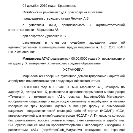
04 декабря 2019 года г. Красноярск
Октябрьский районный суд г. Красноярска в составе
председательствующего судьи Черных А.В.,
с участием лица, привлекаемого к административной
ответственности - Марьясова
А6
.,
при секретаре Дубовике И.В.,
рассмотрев в открытом судебном заседании дело об
административном правонарушении, предусмотренном ч. 1 ст. 20.3 КоАП
РФ, в отношении:
Марьясова
А7
А7
родившегося
00.00.0000 года
в
Х
, проживающего
по адресу:
Х
, литера «н»,
Х
, имеющего среднее образование,
УСТАНОВИЛ:
Марьясов
А9
совершил публичное демонстрирование нацистской
атрибутики или символики при следующих обстоятельствах.
00.00.0000 года
в 13 час. 00 мин Марьясов
А8
., находясь по
адресу:
Х
, литера «н»,
Х
, разместил в кроссплатформенном мессенджере
«Telegram» с реквизитами «
А1
», ссылка: http://tme/Gleb_Maryasow»,
изображение содержащего нацистскую символику и атрибукику, а именно
изображение трех мужчин, одетых в военную форму с символикой
национал - социалистической немецкой рабочей партии (НСДАП) «СС»,
предназначенной для личной охраны вождя НСДАП - А. Гитлера, на котором
беспрепятственно просматривается нацистская символика и атрибутика.
Вышеуказанная ссылка на кроссплатформенны мессенджер «Telegram» с
реквизитами «
А1
» (http://tme/Gleb_Maryasow) находится на странице