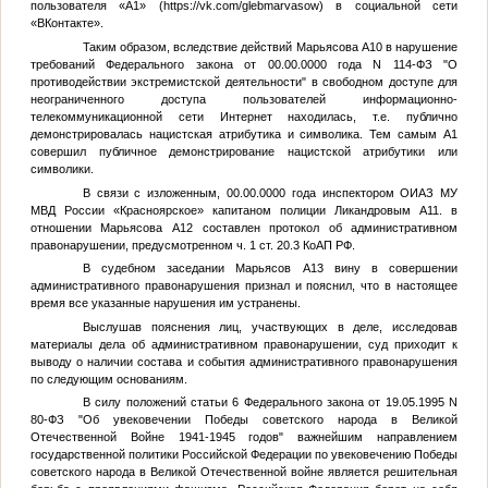
пользователя «
А1
» (https://vk.com/glebmarvasow) в социальной сети
«ВКонтакте».
Таким образом, вследствие действий Марьясова
А10
в нарушение
требований Федерального закона от
00.00.0000 года
N 114-ФЗ "О
противодействии экстремистской деятельности" в свободном доступе для
неограниченного доступа пользователей информационно-
телекоммуникационной сети Интернет находилась, т.е. публично
демонстрировалась нацистская атрибутика и символика. Тем самым
А1
совершил публичное демонстрирование нацистской атрибутики или
символики.
В связи с изложенным,
00.00.0000 года
инспектором ОИАЗ МУ
МВД России «Красноярское» капитаном полиции Ликандровым
А11
. в
отношении Марьясова
А12
составлен протокол об административном
правонарушении, предусмотренном ч. 1 ст. 20.3 КоАП РФ.
В судебном заседании Марьясов
А13
вину в совершении
административного правонарушения признал и пояснил, что в настоящее
время все указанные нарушения им устранены.
Выслушав пояснения лиц, участвующих в деле, исследовав
материалы дела об административном правонарушении, суд приходит к
выводу о наличии состава и события административного правонарушения
по следующим основаниям.
В силу положений статьи 6 Федерального закона от 19.05.1995 N
80-ФЗ "Об увековечении Победы советского народа в Великой
Отечественной Войне 1941-1945 годов" важнейшим направлением
государственной политики Российской Федерации по увековечению Победы
советского народа в Великой Отечественной войне является решительная