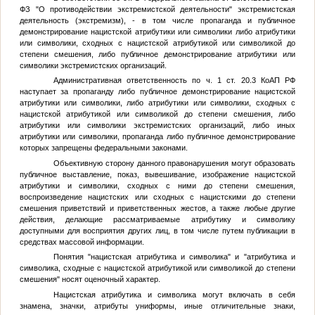
ФЗ "О противодействии экстремистской деятельности" экстремистская
деятельность (экстремизм), - в том числе пропаганда и публичное
демонстрирование нацистской атрибутики или символики либо атрибутики
или символики, сходных с нацистской атрибутикой или символикой до
степени смешения, либо публичное демонстрирование атрибутики или
символики экстремистских организаций.
Административная ответственность по ч. 1 ст. 20.3 КоАП РФ
наступает за пропаганду либо публичное демонстрирование нацистской
атрибутики или символики, либо атрибутики или символики, сходных с
нацистской атрибутикой или символикой до степени смешения, либо
атрибутики или символики экстремистских организаций, либо иных
атрибутики или символики, пропаганда либо публичное демонстрирование
которых запрещены федеральными законами.
Объективную сторону данного правонарушения могут образовать
публичное выставление, показ, вывешивание, изображение нацистской
атрибутики и символики, сходных с ними до степени смешения,
воспроизведение нацистских или сходных с нацистскими до степени
смешения приветствий и приветственных жестов, а также любые другие
действия, делающие рассматриваемые атрибутику и символику
доступными для восприятия других лиц, в том числе путем публикации в
средствах массовой информации.
Понятия "нацистская атрибутика и символика" и "атрибутика и
символика, сходные с нацистской атрибутикой или символикой до степени
смешения" носят оценочный характер.
Нацистская атрибутика и символика могут включать в себя
знамена, значки, атрибуты униформы, иные отличительные знаки,