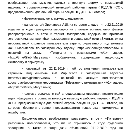
изображение трех мужчин, одетых в военную форму с символикой
национал - социалистической немецкой рабочей партии (НСДАП) «СС»,
предназначенной для личной охраны вождя НСДАП - А. Гитлера;
- фотоматериалом к акту-исследованию;
- рапортом о/у Звонарева
А18
. из которого следует, что 22.11.2019
года им в ходе проведения мероприятий с целью установления фактов
распространения в сети Интернет материалов, содержащих признаки
экстремизма, выявлен факт размещения в социальной сети «ВКонтакте» на
персональной странице пользователя зарегистрированного под именем
«
А19
Марьясов» по электронному адресу: https://vk.com/glebmarvasow с
ссылкой на аккаунт «Telegram» с реквизитами «
А1
», адрес:
«http://t.me/Gleb_Maryasow» изображения, содержащие нацистскую
символику и атрибутику;
- справкой от 22.11.2019 г. об установлении пользователя
страницы под «ником»
А20
Марьясов» с электронным адресом
https://vk.com/glebmarvasow с ссылкой на аккаунт пользователя
кроссплатформенного мессенджера «Telegram» с реквизитами «
А1
», адрес:
«http://t.me/Gleb_Maryasow»;
- фотоматериалом с сайта, содержащим сведения, позволяющие
идентифицировать социалистическую немецкую рабочую партию (НСДАП)
«СС», предназначенную для личной охраны вождя НСДАП - А. Гитлера, на
котором беспрепятственно просматривается нацистская символика и
атрибутика.
Вышеуказанное изображение размещено в сети «Интернет»
указанным пользователем, что им не отрицалось в ходе судебного
заседания, а также в ходе дачи объяснений 04.12.2019 года не