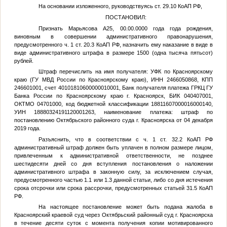
На основании изложенного, руководствуясь ст. 29.10 КоАП РФ,
ПОСТАНОВИЛ:
Признать Марьясова
А25
,
00.00.0000 года
года рождения,
виновным в совершении административного правонарушения,
предусмотренного ч. 1 ст. 20.3 КоАП РФ, назначить ему наказание в виде в
виде административного штрафа в размере 1500 (одна тысяча пятьсот)
рублей.
Штраф перечислить на имя получателя: УФК по Красноярскому
краю (ГУ МВД России по Красноярскому краю), ИНН 2466050868, КПП
246601001, счет 40101810600000010001, Банк получателя платежа ГРКЦ ГУ
Банка России по Красноярскому краю г. Красноярск, БИК 040407001,
ОКТМО 04701000, код бюджетной классификации 18811607000016000140,
УИН 18880324191120001263, наименование платежа: штраф по
постановлению Октябрьского районного суда г. Красноярска от 04 декабря
2019 года.
Разъяснить, что в соответствии с ч. 1 ст. 32.2 КоАП РФ
административный штраф должен быть уплачен в полном размере лицом,
привлеченным к административной ответственности, не позднее
шестидесяти дней со дня вступления постановления о наложении
административного штрафа в законную силу, за исключением случая,
предусмотренного частью 1.1 или 1.3 данной статьи, либо со дня истечения
срока отсрочки или срока рассрочки, предусмотренных статьей 31.5 КоАП
РФ.
На настоящее постановление может быть подана жалоба в
Красноярский краевой суд через Октябрьский районный суд г. Красноярска
в течение десяти суток с момента получения копии мотивированного