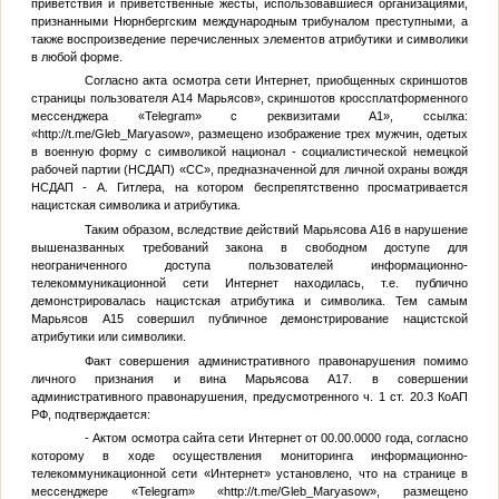
приветствия и приветственные жесты, использовавшиеся организациями,
признанными Нюрнбергским международным трибуналом преступными, а
также воспроизведение перечисленных элементов атрибутики и символики
в любой форме.
Согласно акта осмотра сети Интернет, приобщенных скриншотов
страницы пользователя
А14
Марьясов», скриншотов кроссплатформенного
мессенджера «Telegram» с реквизитами
А1
», ссылка:
«http://t.me/Gleb_Maryasow», размещено изображение трех мужчин, одетых
в военную форму с символикой национал - социалистической немецкой
рабочей партии (НСДАП) «СС», предназначенной для личной охраны вождя
НСДАП - А. Гитлера, на котором беспрепятственно просматривается
нацистская символика и атрибутика.
Таким образом, вследствие действий Марьясова
А16
в нарушение
вышеназванных требований закона в свободном доступе для
неограниченного доступа пользователей информационно-
телекоммуникационной сети Интернет находилась, т.е. публично
демонстрировалась нацистская атрибутика и символика. Тем самым
Марьясов
А15
совершил публичное демонстрирование нацистской
атрибутики или символики.
Факт совершения административного правонарушения помимо
личного признания и вина Марьясова
А17
. в совершении
административного правонарушения, предусмотренного ч. 1 ст. 20.3 КоАП
РФ, подтверждается:
- Актом осмотра сайта сети Интернет от
00.00.0000 года
, согласно
которому в ходе осуществления мониторинга информационно-
телекоммуникационной сети «Интернет» установлено, что на странице в
мессенджере «Telegram» «http://t.me/Gleb_Maryasow», размещено