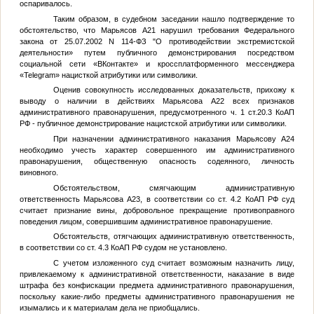
оспаривалось.
Таким образом, в судебном заседании нашло подтверждение то
обстоятельство, что Марьясов
А21
нарушил требования Федерального
закона от 25.07.2002 N 114-ФЗ "О противодействии экстремистской
деятельности» путем публичного демонстрирования посредством
социальной сети «ВКонтакте» и кроссплатформенного мессенджера
«Telegram» нацисткой атрибутики или символики.
Оценив совокупность исследованных доказательств, прихожу к
выводу о наличии в действиях Марьясова
А22
всех признаков
административного правонарушения, предусмотренного ч. 1 ст.20.3 КоАП
РФ - публичное демонстрирование нацистской атрибутики или символики.
При назначении административного наказания Марьясову
А24
необходимо учесть характер совершенного им административного
правонарушения, общественную опасность содеянного, личность
виновного.
Обстоятельством, смягчающим административную
ответственность Марьясова
А23
, в соответствии со ст. 4.2 КоАП РФ суд
считает признание вины, добровольное прекращение противоправного
поведения лицом, совершившим административное правонарушение.
Обстоятельств, отягчающих административную ответственность,
в соответствии со ст. 4.3 КоАП РФ судом не установлено.
С учетом изложенного суд считает возможным назначить лицу,
привлекаемому к административной ответственности, наказание в виде
штрафа без конфискации предмета административного правонарушения,
поскольку какие-либо предметы административного правонарушения не
изымались и к материалам дела не приобщались.